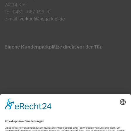
24114 Kiel
Tel. 0431 - 667 196 - 0
e-mail:
verkauf@hsga-kiel.de
Eigene Kundenparkplätze direkt vor der Tür.
Schreiben Sie uns eine Mail